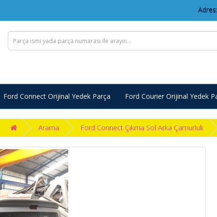
Adres:
Ford Connect Orijinal Yedek Parça
Ford Courier Orijinal Yedek P
Arama
Ford Connect Çıkma Sol Arka Çamurluk