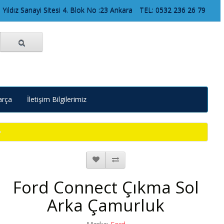
 Yıldız Sanayi Sitesi 4. Blok No :23 Ankara
TEL: 0532 236 26 79
arça
İletişim Bilgilerimiz
Ford Connect Çıkma Sol
Arka Çamurluk