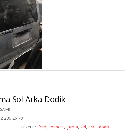
ma Sol Arka Dodik
 SAMİ
32 236 26 79
Etiketler:
ford
,
connect
,
Çıkma
,
sol
,
arka
,
dodik