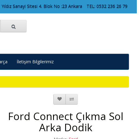
 Yıldız Sanayi Sitesi 4. Blok No :23 Ankara
TEL: 0532 236 26 79
arça
İletişim Bilgilerimiz
Ford Connect Çıkma Sol
Arka Dodik