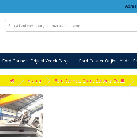
Adres:
Ford Connect Orijinal Yedek Parça
Ford Courier Orijinal Yedek P
Arama
Ford Connect Çıkma Sol Arka Dodik