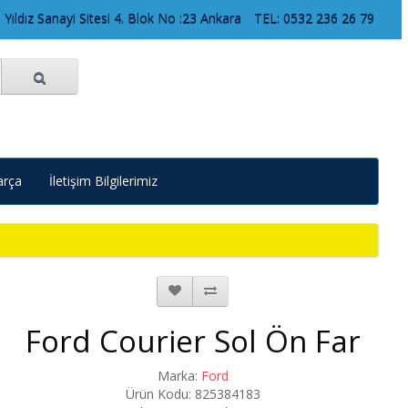
 Yıldız Sanayi Sitesi 4. Blok No :23 Ankara
TEL: 0532 236 26 79
arça
İletişim Bilgilerimiz
Ford Courier Sol Ön Far
Marka:
Ford
Ürün Kodu: 825384183