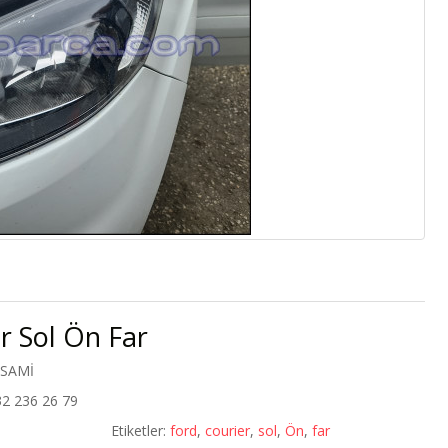
r Sol Ön Far
 SAMİ
32 236 26 79
Etiketler:
ford
,
courier
,
sol
,
Ön
,
far